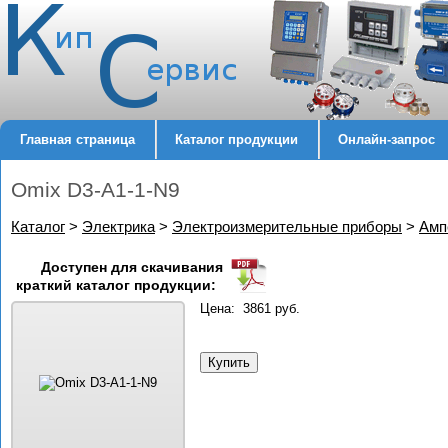
Главная страница
Каталог продукции
Онлайн-запрос
Omix D3-A1-1-N9
Каталог
>
Электрика
>
Электроизмерительные приборы
>
Амп
Доступен для скачивания
краткий каталог продукции:
Цена: 3861 руб.